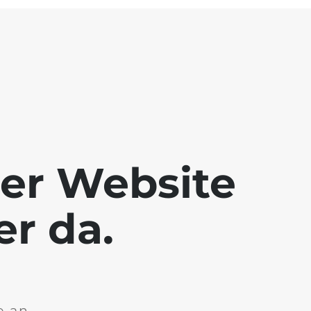
der Website
er da.
e an