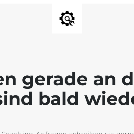
en gerade an 
ind bald wied
 Coaching-Anfragen schreiben sie gern