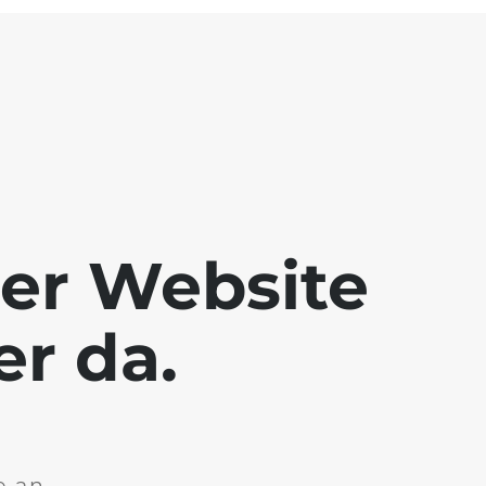
der Website
er da.
e an