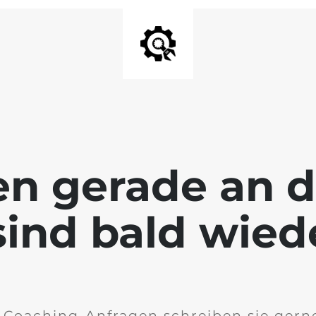
en gerade an 
ind bald wied
 Coaching-Anfragen schreiben sie gern